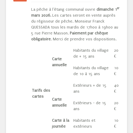
er
La pêche à l’étang communal ouvre
dimanche 1
mars 2026
.
Les cartes seront en vente auprès
du régisseur de pêche, Monsieur Franck
QUESSADA tous les mardis de 17h00 à 19h00 au
5 rue Pierre Masson.
Paiement par chèque
obligatoire
. Merci de prendre vos dispositions.
Habitants du village
20
de + 15 ans
€
Carte
annuelle
Habitants du village
10
de 10 à 15 ans
€
Extérieurs + de 15
40
Tarifs des
ans
€
cartes
Carte
Extérieurs - de 15
20
annuelle
ans
€
Carte à la
Habitants et
10
journée
extérieurs
€