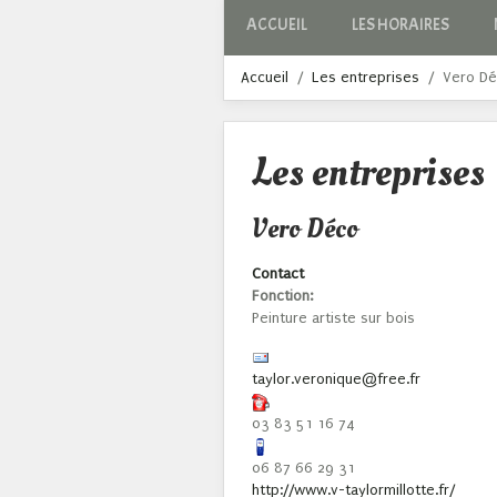
ACCUEIL
LES HORAIRES
Accueil
Les entreprises
Vero D
Les entreprises
Vero Déco
Contact
Fonction:
Peinture artiste sur bois
taylor.veronique@free.fr
03 83 51 16 74
06 87 66 29 31
http://www.v-taylormillotte.fr/