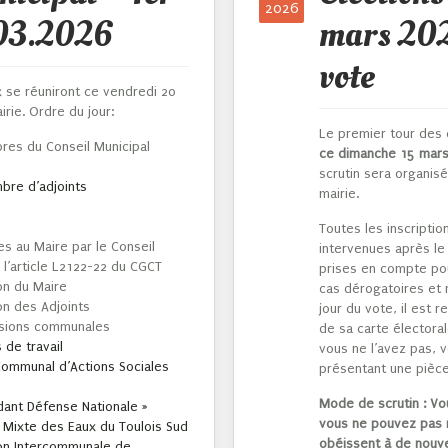
2026
.03.2026
mars 202
vote
x se réuniront ce vendredi 20
rie. Ordre du jour:
Le premier tour des 
bres du Conseil Municipal
ce dimanche 15 mars
scrutin sera organisé
bre d’adjoints
mairie.
Toutes les inscripti
s au Maire par le Conseil
intervenues après le
 l’article L2122-22 du CGCT
prises en compte pour
on du Maire
cas dérogatoires et 
on des Adjoints
jour du vote, il est
sions communales
de sa carte élector
 de travail
vous ne l’avez pas, 
ommunal d’Actions Sociales
présentant une pièce 
Mode de scrutin :
Vo
ant Défense Nationale »
vous ne pouvez pas 
 Mixte des Eaux du Toulois Sud
obéissent à de nouve
ion Intercommunale de