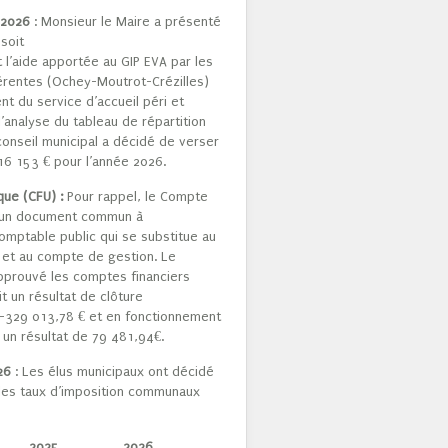
 2026
: Monsieur le Maire a présenté
(soit
 l’aide apportée au GIP EVA par les
rentes (Ochey-Moutrot-Crézilles)
t du service d’accueil péri et
l’analyse du tableau de répartition
conseil municipal a décidé de verser
 16 153 € pour l’année 2026.
que (CFU) :
Pour rappel, le Compte
t un document commun à
comptable public qui se substitue au
 et au compte de gestion. Le
approuvé les comptes financiers
t un résultat de clôture
 -329 013,78 € et en fonctionnement
 un résultat de 79 481,94€.
26
: Les élus municipaux ont décidé
 les taux d’imposition communaux
2025 2026