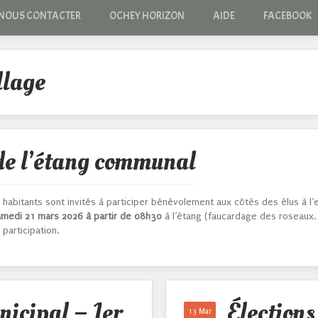
NOUS CONTACTER
OCHEY HORIZON
AIDE
FACEBOOK
llage
de l’étang communal
abitants sont invités à participer bénévolement aux côtés des élus à l’e
amedi 21 mars 2026 à partir de 08h30
à l’étang (faucardage des roseaux,
participation.
icipal – 1er
Élections
13 Mar