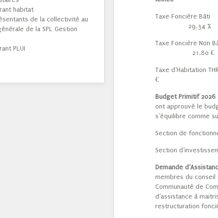
rant habitat
Taxe Foncière
sentants de la collectivité au
29,34 %
générale de la SPL Gestion
Taxe Foncière No
rant PLUI
21,80 €
Taxe d’Habita
€
Budget Primitif 2026
ont approuvé le budge
s’équilibre comme sui
Section de fonction
Section d’investisse
Demande d’Assistanc
membres du conseil mu
Communauté de Comm
d’assistance à maitr
restructuration fonc