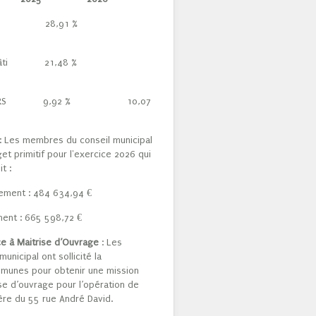
 Bâti 28,91 %
n Bâti 21,48 %
tion THRS 9,92 % 10,07
: Les membres du conseil municipal
t primitif pour l'exercice 2026 qui
t :
nement : 484 634,94 €
ment : 665 598,72 €
e à Maitrise d’Ouvrage
: Les
nicipal ont sollicité la
unes pour obtenir une mission
ise d’ouvrage pour l’opération de
ière du 55 rue André David.