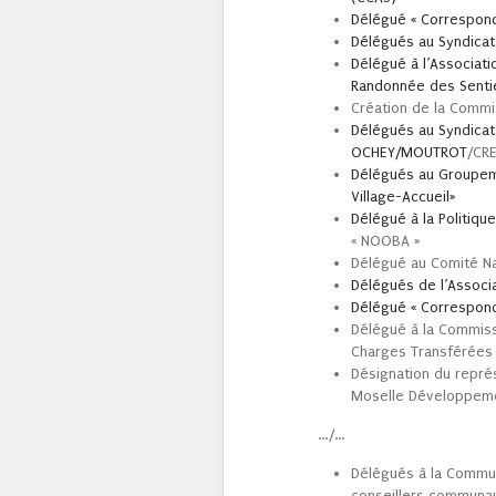
Délégué « Correspond
Délégués au Syndicat
Délégué à l’Associat
Randonnée des Sentie
Création de la Commi
Délégués au Syndicat
OCHEY/MOUTROT
/CR
Délégués au Groupeme
Village-Accueil»
Délégué à la Politiqu
« NOOBA »
Délégué au Comité Na
Délégués de l’Associ
Délégué « Correspond
Délégué à la Commiss
Charges Transférées
Désignation du repré
Moselle Développem
…/…
Délégués à la Comm
conseillers communau