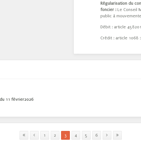
Régularisation du c
foncier :
Le Conseil M
public à mouvemente
Débit : article 45820
Crédit : article 1068 
du 11 février2026
1
2
3
4
5
6