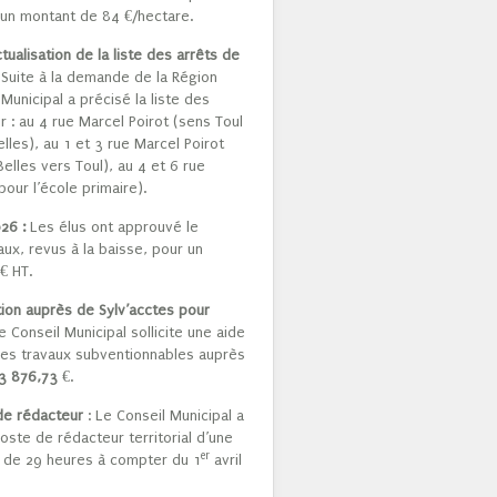
r un montant de 84 €/hectare.
tualisation de la liste des arrêts de
 Suite à la demande de la Région
 Municipal a précisé la liste des
r : au 4 rue Marcel Poirot (sens Toul
les), au 1 et 3 rue Marcel Poirot
elles vers Toul), au 4 et 6 rue
pour l’école primaire).
26 :
Les élus ont approuvé le
x, revus à la baisse, pour un
€ HT.
on auprès de Sylv’acctes pour
e Conseil Municipal sollicite une aide
es travaux subventionnables auprès
3 876,73
€.
de rédacteur
: Le Conseil Municipal a
oste de rédacteur territorial d’une
er
de 29 heures à compter du 1
avril