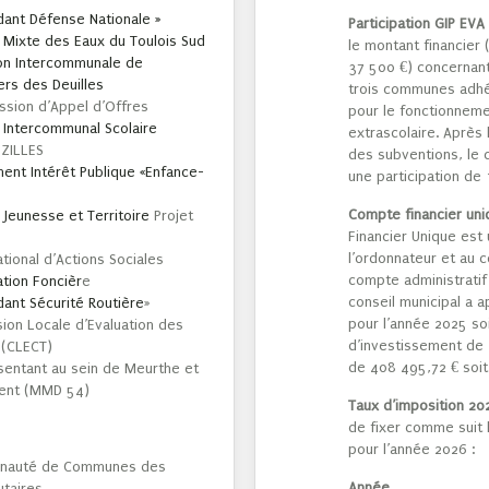
ant Défense Nationale »
Participation GIP EVA
 Mixte des Eaux du Toulois Sud
le montant financier 
ion Intercommunale de
37 500 €) concernant
rs des Deuilles
trois communes adhé
ssion d’Appel d’Offres
pour le fonctionnemen
 Intercommunal Scolaire
extrascolaire. Après 
EZILLES
des subventions, le 
nt Intérêt Publique «Enfance-
une participation de
Compte financier uni
e Jeunesse et Territoire
Projet
Financier Unique es
l’ordonnateur et au 
tional d’Actions Sociales
compte administratif
ation Foncièr
e
conseil municipal a 
ant Sécurité Routière
»
pour l’année 2025 soi
ion Locale d’Evaluation des
d’investissement de
 (CLECT)
de 408 495,72 € soit
sentant au sein de Meurthe et
ent (MMD 54)
Taux d’imposition 20
de fixer comme suit
pour l’année 2026 :
unauté de Communes des
Année 
taires