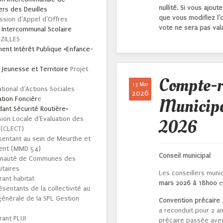
nullité. Si vous ajou
rs des Deuilles
que vous modifiez l’o
ssion d’Appel d’Offres
vote ne sera pas val
 Intercommunal Scolaire
EZILLES
nt Intérêt Publique «Enfance-
e Jeunesse et Territoire
Projet
Compte-r
13 Mar
tional d’Actions Sociales
2026
Municipa
ation Foncièr
e
ant Sécurité Routière
»
ion Locale d’Evaluation des
2026
 (CLECT)
sentant au sein de Meurthe et
ent (MMD 54)
Conseil municipal
unauté de Communes des
taires
Les conseillers muni
rant habitat
mars 2026 à 18h00
et
sentants de la collectivité au
générale de la SPL Gestion
Convention précaire 
a reconduit pour 2 a
rant PLUI
précaire passée avec 