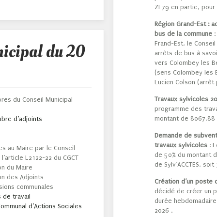
ZI 79 en partie, pou
Région Grand-Est : ac
bus de la commune
:
nicipal du 20
Frand-Est, le Conseil
arrêts de bus à savoi
vers Colombey les Bel
(sens Colombey les B
Lucien Colson (arrêt 
Travaux sylvicoles 20
bres du Conseil Municipal
programme des travau
montant de 8067,88 
bre d’adjoints
Demande de subventi
travaux sylvicoles
: L
s au Maire par le Conseil
de 50% du montant d
 l’article L2122-22 du CGCT
de Sylv’ACCTES, soit
on du Maire
on des Adjoints
Création d’un poste 
sions communales
décidé de créer un p
 de travail
durée hebdomadaire 
ommunal d’Actions Sociales
2026 .